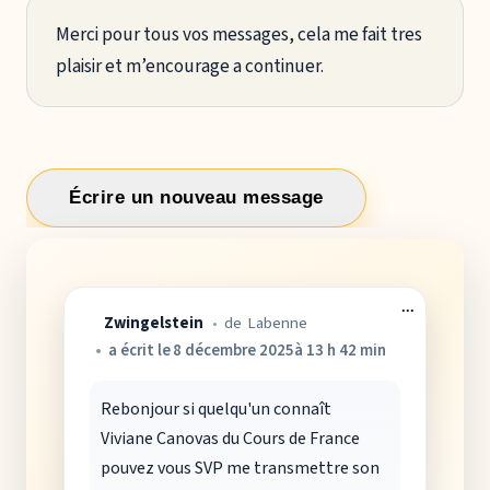
Merci pour tous vos messages, cela me fait tres
plaisir et m’encourage a continuer.
Ouvrir/Fer
...
Zwingelstein
de
Labenne
cette
boîte
a écrit le
8 décembre 2025
à
13 h 42 min
méta.
Rebonjour si quelqu'un connaît
Viviane Canovas du Cours de France
pouvez vous SVP me transmettre son