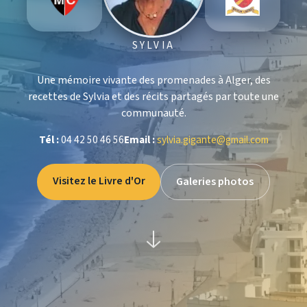
SYLVIA
Une mémoire vivante des promenades à Alger, des
recettes de Sylvia et des récits partagés par toute une
communauté.
Tél :
04 42 50 46 56
Email :
sylvia.gigante@gmail.com
Visitez le Livre d'Or
Galeries photos