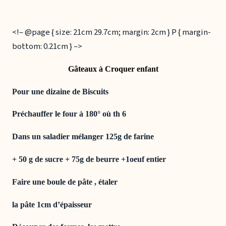
<!– @page { size: 21cm 29.7cm; margin: 2cm } P { margin-
bottom: 0.21cm } –>
Gâteaux à Croquer enfant
Pour une dizaine de Biscuits
Préchauffer le four à 180° où th 6
Dans un saladier mélanger 125g de farine
+ 50 g de sucre +
75g de beurre +1oeuf entier
Faire une boule de pâte , étaler
la pâte 1cm d’épaisseur